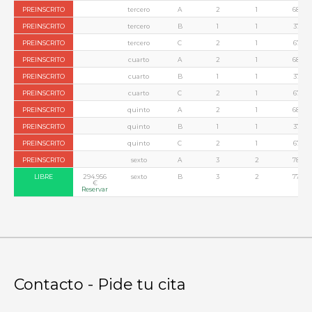
PREINSCRITO
tercero
A
2
1
68,54
PREINSCRITO
tercero
B
1
1
37,70
PREINSCRITO
tercero
C
2
1
67,68
PREINSCRITO
cuarto
A
2
1
68,54
PREINSCRITO
cuarto
B
1
1
37,70
PREINSCRITO
cuarto
C
2
1
67,68
PREINSCRITO
quinto
A
2
1
68,54
PREINSCRITO
quinto
B
1
1
37,70
PREINSCRITO
quinto
C
2
1
67,68
PREINSCRITO
sexto
A
3
2
78,44
LIBRE
294.956
sexto
B
3
2
77,23
€
Reservar
Contacto - Pide tu cita