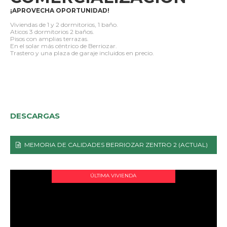
¡APROVECHA OPORTUNIDAD!
Viviendas de 1 y 2 dormitorios, 1 baño.
Aticos 3 dormitorios 2 baños.
Pisos con amplias terrazas.
En el solar más céntrico de Berriozar.
Trastero y una plaza de garaje incluidos en precio.
DESCARGAS
MEMORIA DE CALIDADES BERRIOZAR ZENTRO 2 (ACTUAL)
ÚLTIMA VIVIENDA