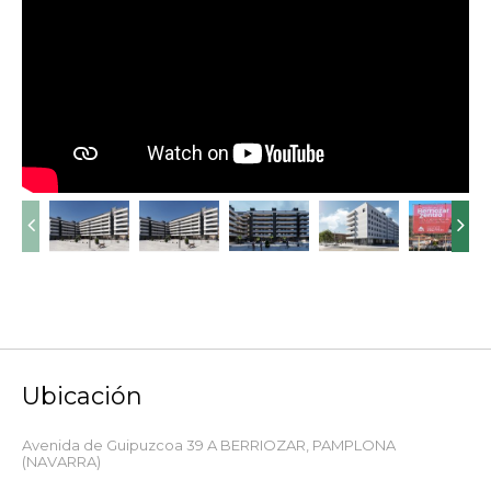


Ubicación
Avenida de Guipuzcoa 39 A BERRIOZAR,
PAMPLONA
(NAVARRA)