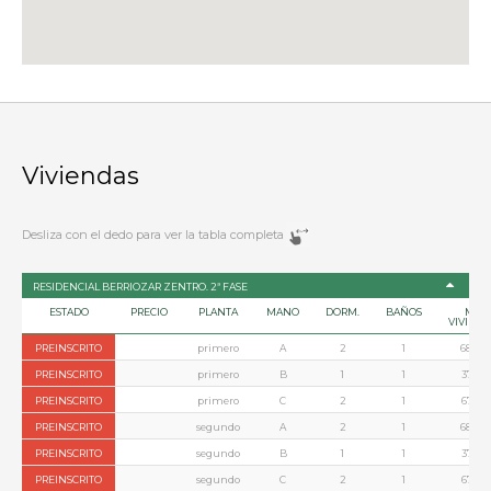
Viviendas
Desliza con el dedo para ver la tabla completa
RESIDENCIAL BERRIOZAR ZENTRO. 2ª FASE
ESTADO
PRECIO
PLANTA
MANO
DORM.
BAÑOS
M2
VIVIEN
PREINSCRITO
primero
A
2
1
68,54
PREINSCRITO
primero
B
1
1
37,70
PREINSCRITO
primero
C
2
1
67,68
PREINSCRITO
segundo
A
2
1
68,54
PREINSCRITO
segundo
B
1
1
37,70
PREINSCRITO
segundo
C
2
1
67,68