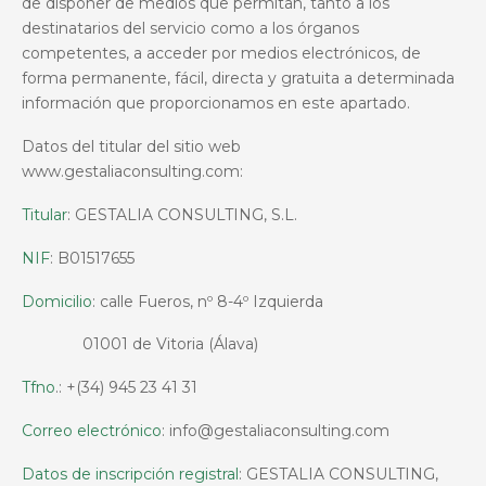
de disponer de medios que permitan, tanto a los
destinatarios del servicio como a los órganos
competentes, a acceder por medios electrónicos, de
forma permanente, fácil, directa y gratuita a determinada
información que proporcionamos en este apartado.
Datos del titular del sitio web
www.gestaliaconsulting.com
:
Titular
: GESTALIA CONSULTING, S.L.
NIF
:
B01517655
Domicilio
: calle Fueros, nº 8-4º Izquierda
01001 de Vitoria (Álava)
Tfno
.:
+(34) 945 23 41 31
Correo electrónico
:
info@gestaliaconsulting.com
Datos de inscripción registral
:
GESTALIA CONSULTING,