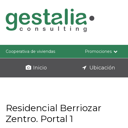
Cooperativa de viviendas
Promociones
Inicio
Ubicación
Residencial Berriozar
Zentro. Portal 1