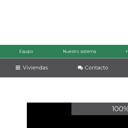
Equipo
Nuestro sistema
H
Viviendas
Contacto
100