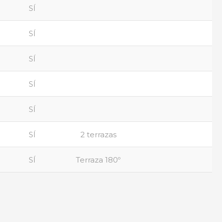
SÍ
SÍ
SÍ
SÍ
SÍ
SÍ
2 terrazas
SÍ
Terraza 180º