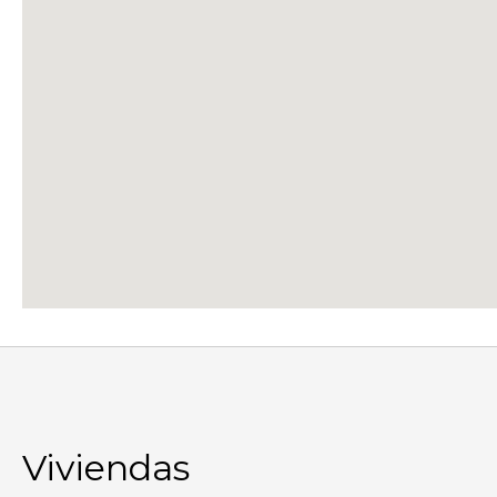
Viviendas