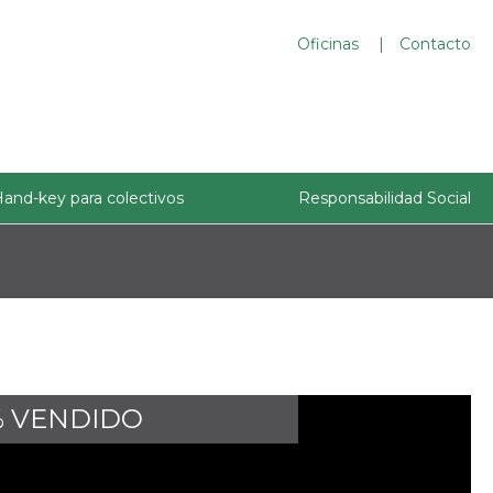
Oficinas
Contacto
and-key para colectivos
Responsabilidad Social
% VENDIDO