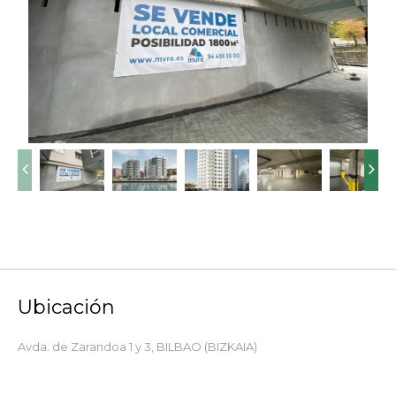


Ubicación
Avda. de Zarandoa 1 y 3,
BILBAO
(BIZKAIA)